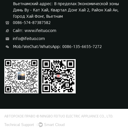
Вьетнамский адрес: В пределах Экономической зоны
Динь Ву - Кат Хай, Квартал Донг Хай 2, Район Хай Ан,
Город Хай Фонг, Вьетнам
0086-574-87387582
Сайт: www.ifeituo.com
info@ifeituo.com
Mob/WeChat/WhatsApp: 0086-135-6655-7272
АВТОРСКОЕ ПРАВО © NINGBO FEITUO ELECTRIC APPLIANCE CO., LTD.
Technical Support ：
Smart Cloud